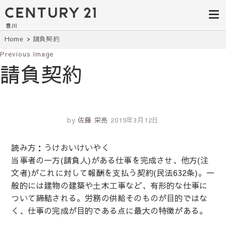
豊田市の中古
豊田市の不動産・マンション・一戸
建て・土地探しはセンチュリー21豊
住宅・土地・
川へ。豊田市内の最新物件情報を随
時更新中！駅近、建築条件無し、ペ
リノベ物件探
Home
請負契約
ット可、学区別など、お客様のこだ
わり条件に合わせて理想の物件を簡
Previous Image
し｜センチュ
単検索。
請負契約
リー21豊川
by
佐藤 栄亮
2019年3月12日
読み方：うけおいけいやく
当事者の一方(請負人)がある仕事を完成させ、他方(注
文者)がこれに対して報酬を支払う契約(民法632条)。一
般的には建物の建築や土木工事など、有形的な仕事に
ついて締結される。労務の供給そのものが目的ではな
く、仕事の完成が目的である点に最大の特徴がある。