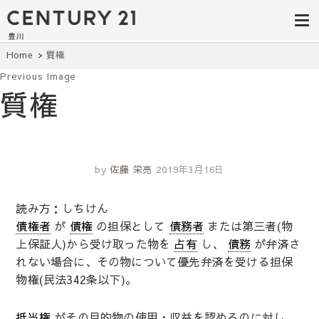
豊田市の中古
豊田市の不動産・マンション・一戸
建て・土地探しはセンチュリー21豊
住宅・土地・
川へ。豊田市内の最新物件情報を随
時更新中！駅近、建築条件無し、ペ
リノベ物件探
Home
質権
ット可、学区別など、お客様のこだ
わり条件に合わせて理想の物件を簡
Previous Image
し｜センチュ
単検索。
質権
リー21豊川
by
佐藤 栄亮
2019年3月16日
読み方：しちけん
債権者
が
債権
の担保として
債務者
または第三者(物
上保証人)から受け取った物を
占有
し、
債務
が弁済さ
れない場合に、その物について優先弁済を受ける担保
物権(民法342条以下)。
抵当権
がその目的物の使用・収益を認めるのに対し、