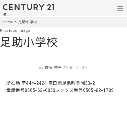
豊田市の中古
豊田市の不動産・マンション・一戸
建て・土地探しはセンチュリー21豊
住宅・土地・
川へ。豊田市内の最新物件情報を随
時更新中！駅近、建築条件無し、ペ
リノベ物件探
Home
足助小学校
ット可、学区別など、お客様のこだ
わり条件に合わせて理想の物件を簡
Previous Image
し｜センチュ
単検索。
足助小学校
リー21豊川
by
佐藤 栄亮
2019年4月6日
所在地 〒444-2424 豊田市足助町今岡33-2
電話番号0565-62-0059ファクス番号0565-62-1799