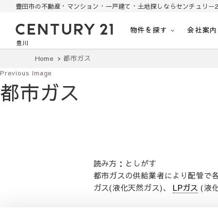
豊田市の不動産・マンション・一戸建て・土地探しならセンチュリー2
物件を探す
会社案内
豊田市の中古住宅・土地・リノベ物件探し
豊田市の不動産・マンション・一戸建て・土地探しはセンチュリー21豊川
Home
都市ガス
Previous Image
都市ガス
読み方：としがす
都市ガスの供給業者により配管で
ガス(液化天然ガス)、
LPガス
(液