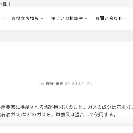
1豊川
お役立ち情報
住まいの相談室
お問い合わせ
｜センチュリー21豊川
へ。豊田市内の最新物件情報を随時更新中！駅近、建築条件無し、ペット可、学区
by
佐藤 栄亮
2019年3月18日
各需要家に供給される燃料用ガスのこと。ガスの成分は石炭ガ
化石油ガス)などのガスを、単独又は混合して使用する。