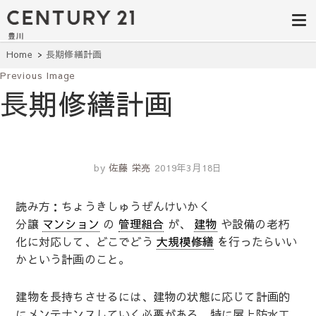
豊田市の中古
豊田市の不動産・マンション・一戸
建て・土地探しはセンチュリー21豊
住宅・土地・
川へ。豊田市内の最新物件情報を随
時更新中！駅近、建築条件無し、ペ
リノベ物件探
Home
長期修繕計画
ット可、学区別など、お客様のこだ
わり条件に合わせて理想の物件を簡
Previous Image
し｜センチュ
単検索。
長期修繕計画
リー21豊川
by
佐藤 栄亮
2019年3月18日
読み方：ちょうきしゅうぜんけいかく
分譲
マンション
の
管理組合
が、
建物
や設備の老朽
化に対応して、どこでどう
大規模修繕
を行ったらいい
かという計画のこと。
建物を長持ちさせるには、建物の状態に応じて計画的
にメンテナンスしていく必要がある。特に屋上防水工