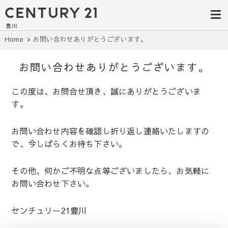
豊田市の中古
豊田市の不動産・マンション・一戸
建て・土地探しはセンチュリー21豊
住宅・土地・
川へ。豊田市内の最新物件情報を随
時更新中！駅近、建築条件無し、ペ
リノベ物件探
Home
お問い合わせありがとうございます。
ット可、学区別など、お客様のこだ
わり条件に合わせて理想の物件を簡
し｜センチュ
単検索。
お問い合わせありがとうございます。
リー21豊川
この度は、お問合せ頂き、誠にありがとうございま
す。
お問い合わせ内容を確認し折り返し連絡いたしますの
で、今しばらくお待ち下さい。
その他、何かご不明な点等ございましたら、お気軽に
お問い合わせ下さい。
センチュリー21豊川