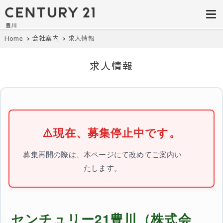
豊田市の中古
豊田市の不動産・マンション・一戸
建て・土地探しはセンチュリー21豊
住宅・土地・
川へ。豊田市内の最新物件情報を随
時更新中！駅近、建築条件無し、ペ
リノベ物件探
Home
会社案内
求人情報
ット可、学区別など、お客様のこだ
わり条件に合わせて理想の物件を簡
し｜センチュ
単検索。
求人情報
リー21豊川
⚠️
現在、募集停止中です。
募集再開の際は、本ページにて改めてご案内い
たします。
センチュリー21豊川（株式会