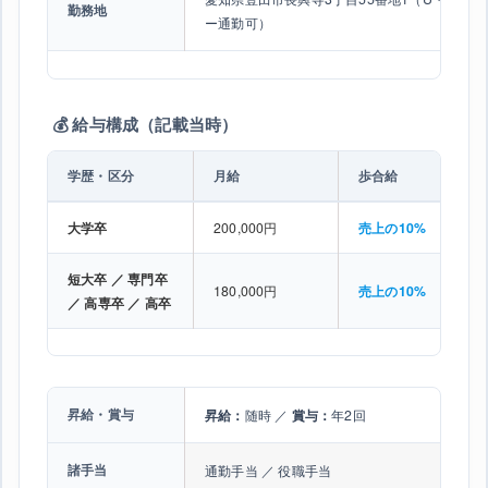
勤務地
ー通勤可）
💰 給与構成（記載当時）
学歴・区分
月給
歩合給
大学卒
200,000円
売上の10%
短大卒 ／ 専門卒
180,000円
売上の10%
／ 高専卒 ／ 高卒
昇給・賞与
昇給：
随時 ／
賞与：
年2回
諸手当
通勤手当 ／ 役職手当