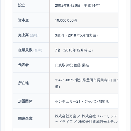
設立
2002年6月26日（平成14年）
資本金
10,000,000円
売上高
(当時)
3億円（2018年5月期実績）
従業員数
(当時)
7名（2018年12月時点）
代表者
代表取締役 佐藤 栄亮
〒471-0879 愛知県豊田市長興寺3丁目55番地
所在地
備）
加盟団体
センチュリー21・ジャパン加盟店
株式会社万楽 ／ 株式会社リバーリッチライフ 
関連企業
ッドライフ ／ 株式会社新城観光ホテル