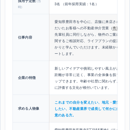
採用予定数
(当
3名 （前年採用実績：1名）
時)
愛知県豊田市を中心に、店舗に来店されたお
だいたお客様への不動産仲介営業（
売買
）を
先輩社員に同行しながら、物件のご案内、購
仕事内容
関するご相談対応、ライフプランの提案など
かりと学んでいただけます。未経験からの挑
ートします。
新しいアイデアや挑戦しやすい風土がありま
距離が非常に近く、事業の全体像を肌で感じ
企業の特徴
ップできます。年齢や社歴に関わらず、頑張
に評価する文化が根付いています。
これまでの自分を変えたい、地元・愛知県豊
求める人物像
したい、不動産業界で成長して何かに向かっ
意のある方。
愛知県豊田市長興寺3丁目55番地1（U・Iター