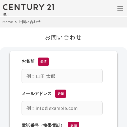
豊田市の中古
豊田市の不動産・マンション・一戸
建て・土地探しはセンチュリー21豊
住宅・土地・
川へ。豊田市内の最新物件情報を随
時更新中！駅近、建築条件無し、ペ
リノベ物件探
Home
お問い合わせ
ット可、学区別など、お客様のこだ
わり条件に合わせて理想の物件を簡
し｜センチュ
単検索。
お問い合わせ
リー21豊川
お名前
必須
メールアドレス
必須
電話番号（携帯電話）
必須