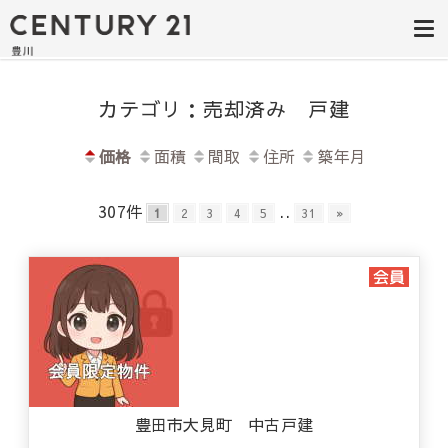
豊田市の中古
豊田市の不動産・マンション・一戸
建て・土地探しはセンチュリー21豊
住宅・土地・
川へ。豊田市内の最新物件情報を随
時更新中！駅近、建築条件無し、ペ
リノベ物件探
ット可、学区別など、お客様のこだ
わり条件に合わせて理想の物件を簡
カテゴリ：売却済み 戸建
し｜センチュ
単検索。
リー21豊川
価格
面積
間取
住所
築年月
307件
..
1
2
3
4
5
31
»
豊田市大見町 中古戸建