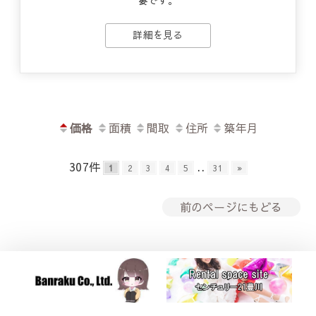
要です。
詳細を見る
価格
面積
間取
住所
築年月
307件
..
1
2
3
4
5
31
»
前のページにもどる