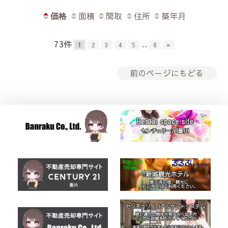
価格
面積
間取
住所
築年月
73件
..
1
2
3
4
5
8
»
前のページにもどる