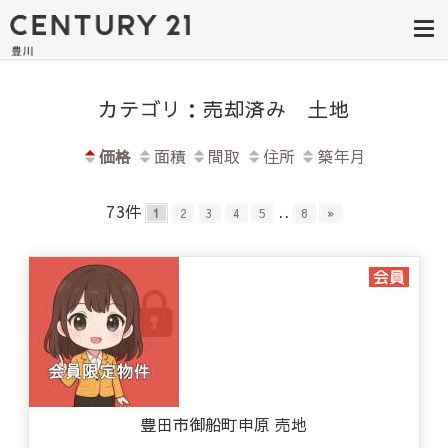
豊田市の中古
豊田市の不動産・マンション・一戸
建て・土地探しはセンチュリー21豊
住宅・土地・
川へ。豊田市内の最新物件情報を随
時更新中！駅近、建築条件無し、ペ
リノベ物件探
ット可、学区別など、お客様のこだ
わり条件に合わせて理想の物件を簡
カテゴリ：売却済み 土地
し｜センチュ
単検索。
リー21豊川
価格
面積
間取
住所
築年月
73件
..
1
2
3
4
5
8
»
豊田市御船町申原 売地