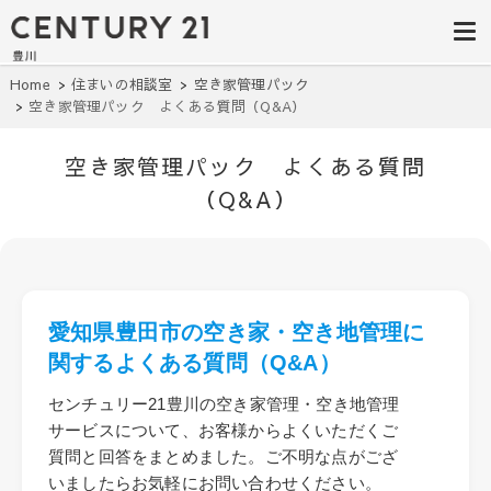
豊田市の中古
豊田市の不動産・マンション・一戸
建て・土地探しはセンチュリー21豊
住宅・土地・
川へ。豊田市内の最新物件情報を随
時更新中！駅近、建築条件無し、ペ
リノベ物件探
Home
住まいの相談室
空き家管理パック
ット可、学区別など、お客様のこだ
空き家管理パック よくある質問（Q&A）
わり条件に合わせて理想の物件を簡
し｜センチュ
単検索。
リー21豊川
空き家管理パック よくある質問
（Q&A）
愛知県豊田市の空き家・空き地管理に
関するよくある質問（Q&A）
センチュリー21豊川の空き家管理・空き地管理
サービスについて、お客様からよくいただくご
質問と回答をまとめました。ご不明な点がござ
いましたらお気軽にお問い合わせください。