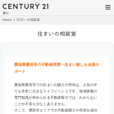
豊田市の中古
豊田市の不動産・マンション・一戸
建て・土地探しはセンチュリー21豊
住宅・土地・
川へ。豊田市内の最新物件情報を随
時更新中！駅近、建築条件無し、ペ
リノベ物件探
Home
住まいの相談室
ット可、学区別など、お客様のこだ
わり条件に合わせて理想の物件を簡
し｜センチュ
単検索。
住まいの相談室
リー21豊川
愛知県豊田市の不動産売買・住まい探しを全面サ
ポート
愛知県豊田市での住まいの購入や売却は、人生の中
でも非常に大きなライフイベントです。地域密着の
専門知識が求められる不動産取引では、わからない
ことや不安も少なくありません。
そこで、豊田市エリアでの不動産購入や売却を成功