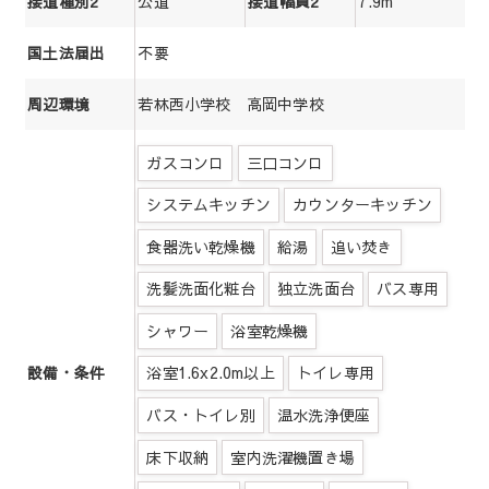
公道
7.9m
接道種別2
接道幅員2
不要
国土法届出
若林西小学校 高岡中学校
周辺環境
ガスコンロ
三口コンロ
システムキッチン
カウンターキッチン
食器洗い乾燥機
給湯
追い焚き
洗髪洗面化粧台
独立洗面台
バス専用
シャワー
浴室乾燥機
浴室1.6x2.0m以上
トイレ専用
設備・条件
バス・トイレ別
温水洗浄便座
床下収納
室内洗濯機置き場