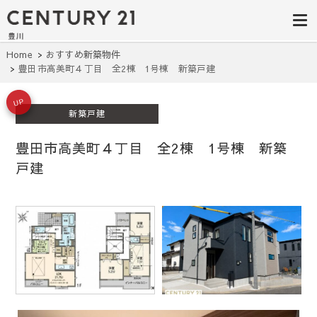
豊田市の中古
豊田市の不動産・マンション・一戸
建て・土地探しはセンチュリー21豊
住宅・土地・
川へ。豊田市内の最新物件情報を随
時更新中！駅近、建築条件無し、ペ
リノベ物件探
Home
おすすめ新築物件
ット可、学区別など、お客様のこだ
豊田市高美町４丁目 全2棟 1号棟 新築戸建
わり条件に合わせて理想の物件を簡
し｜センチュ
単検索。
リー21豊川
UP
新築戸建
豊田市高美町４丁目 全2棟 1号棟 新築
戸建