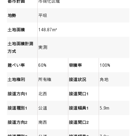
市街化区域
都市計画
平坦
地勢
148.87m²
土地面積
土地面積計測
実測
方式
60%
100%
建ぺい率
容積率
所有権
角地
土地権利
接道状況
北西
接道方向1
接道間口1
公道
5.9m
接道種別1
接道幅員1
南西
接道方向2
接道間口2