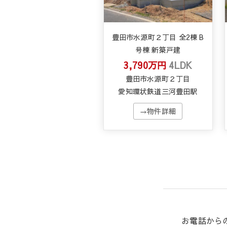
豊田市水源町２丁目 全2棟 B
号棟 新築戸建
3,790万円
4LDK
豊田市水源町２丁目
愛知環状鉄道三河豊田駅
→物件詳細
お電話から