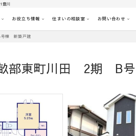
1豊川
お役立ち情報
住まいの相談室
お問い合わせ
｜センチュリー21豊川
へ。豊田市内の最新物件情報を随時更新中！駅近、建築条件無し、ペット可、学区
B号棟 新築戸建
畝部東町川田 2期 B