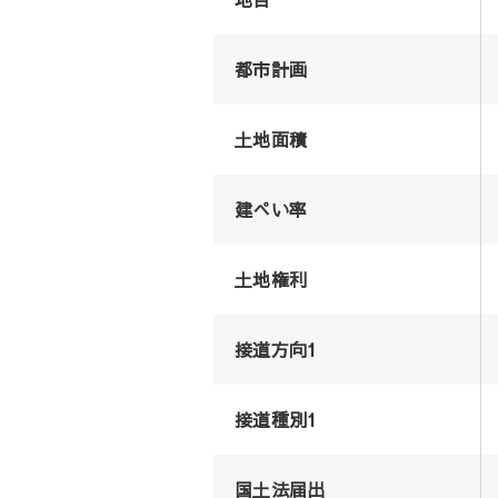
都市計画
土地面積
建ぺい率
土地権利
接道方向1
接道種別1
国土法届出