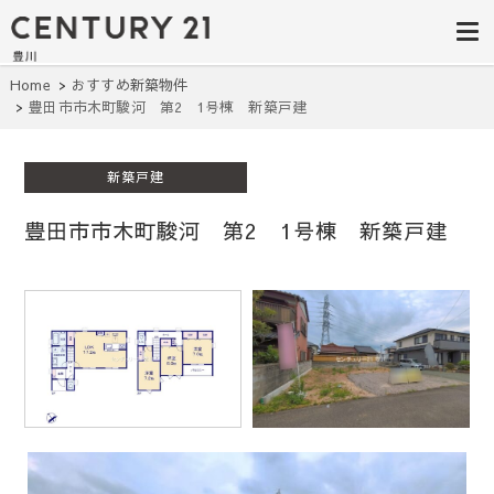
豊田市の中古
豊田市の不動産・マンション・一戸
建て・土地探しはセンチュリー21豊
住宅・土地・
川へ。豊田市内の最新物件情報を随
時更新中！駅近、建築条件無し、ペ
リノベ物件探
Home
おすすめ新築物件
ット可、学区別など、お客様のこだ
豊田市市木町駿河 第2 1号棟 新築戸建
わり条件に合わせて理想の物件を簡
し｜センチュ
単検索。
リー21豊川
新築戸建
豊田市市木町駿河 第2 1号棟 新築戸建