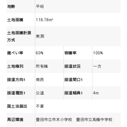
平坦
地勢
118.78m²
土地面積
土地面積計測
実測
方式
60%
100%
建ぺい率
容積率
所有権
一方
土地権利
接道状況
南西
接道方向1
接道間口1
公道
4m
接道種別1
接道幅員1
不要
国土法届出
豊田市立市木小学校 豊田市立高橋中学校
周辺環境