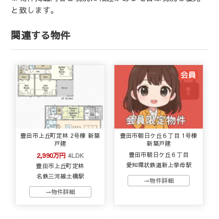
と致します。
関連する物件
豊田市上丘町定林 2号棟 新築
豊田市朝日ケ丘６丁目 1号棟
戸建
新築戸建
2,990万円
4LDK
豊田市朝日ケ丘６丁目
愛知環状鉄道新上挙母駅
豊田市上丘町定林
名鉄三河線土橋駅
→物件詳細
→物件詳細