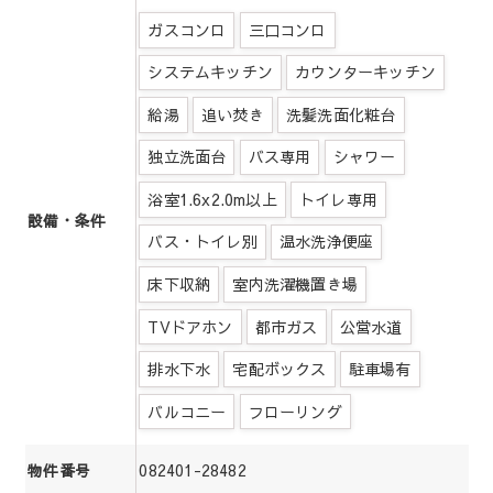
ガスコンロ
三口コンロ
システムキッチン
カウンターキッチン
給湯
追い焚き
洗髪洗面化粧台
独立洗面台
バス専用
シャワー
浴室1.6x2.0m以上
トイレ専用
設備・条件
バス・トイレ別
温水洗浄便座
床下収納
室内洗濯機置き場
TVドアホン
都市ガス
公営水道
排水下水
宅配ボックス
駐車場有
バルコニー
フローリング
082401-28482
物件番号