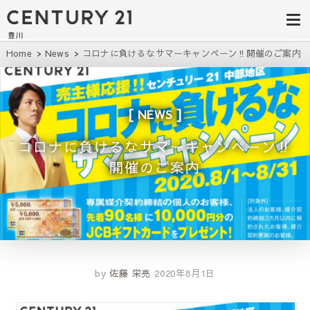
豊田市の中古
豊田市の不動産・マンション・一戸
建て・土地探しはセンチュリー21豊
住宅・土地・
川へ。豊田市内の最新物件情報を随
時更新中！駅近、建築条件無し、ペ
リノベ物件探
Home
News
コロナに負けるなサマーキャンペーン‼開催のご案内
ット可、学区別など、お客様のこだ
わり条件に合わせて理想の物件を簡
し｜センチュ
単検索。
リー21豊川
NEWS
コロナに負けるなサマーキャンペーン‼
開催のご案内
by
佐藤 栄亮
2020年8月1日