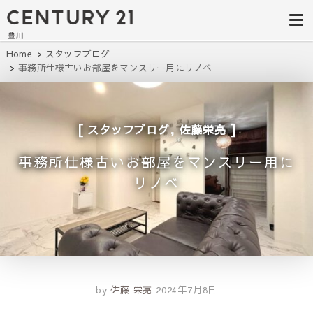
豊田市の中古
豊田市の不動産・マンション・一戸
建て・土地探しはセンチュリー21豊
住宅・土地・
川へ。豊田市内の最新物件情報を随
時更新中！駅近、建築条件無し、ペ
リノベ物件探
Home
スタッフブログ
ット可、学区別など、お客様のこだ
事務所仕様古いお部屋をマンスリー用にリノベ
わり条件に合わせて理想の物件を簡
し｜センチュ
単検索。
リー21豊川
,
スタッフブログ
佐藤栄亮
事務所仕様古いお部屋をマンスリー用に
リノベ
by
佐藤 栄亮
2024年7月8日