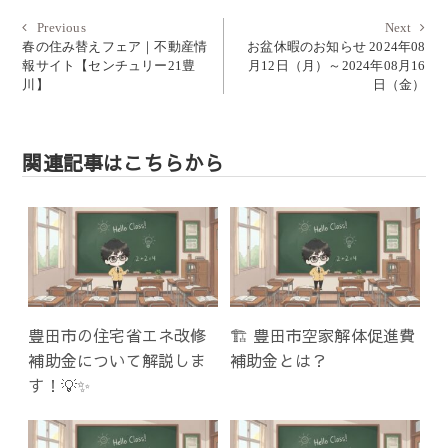
投
Previous
Next
Previous
Next
post:
post:
春の住み替えフェア｜不動産情
お盆休暇のお知らせ 2024年08
稿
報サイト【センチュリー21豊
月12日（月）～2024年08月16
ナ
川】
日（金）
ビ
ゲ
ー
関連記事はこちらから
シ
ョ
ン
豊田市の住宅省エネ改修
🏗️ 豊田市空家解体促進費
補助金について解説しま
補助金とは？
す！💡✨