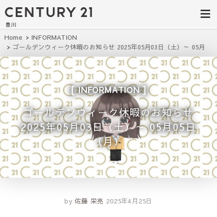
豊田市の中古
豊田市の不動産・マンション・一戸
建て・土地探しはセンチュリー21豊
住宅・土地・
川へ。豊田市内の最新物件情報を随
時更新中！駅近、建築条件無し、ペ
リノベ物件探
Home
INFORMATION
ット可、学区別など、お客様のこだ
ゴールデンウィーク休暇のお知らせ 2025年05月03日（土）～ 05月
わり条件に合わせて理想の物件を簡
し｜センチュ
05日（月）
単検索。
リー21豊川
INFORMATION
ゴールデンウィーク休暇のお知らせ
2025年05月03日（土）～ 05月05日
（月）
by
佐藤 栄亮
2025年4月25日