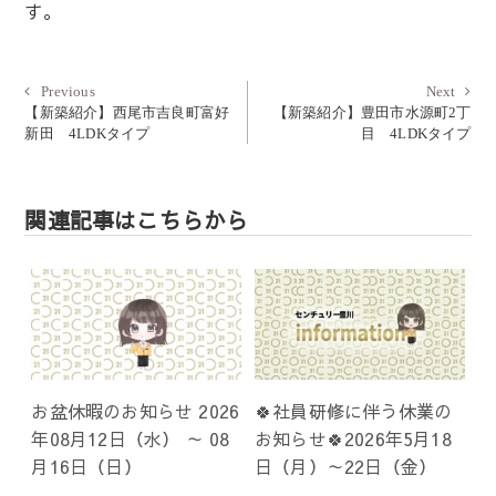
す。
投
Previous
Next
Previous
Next
post:
post:
【新築紹介】西尾市吉良町富好
【新築紹介】豊田市水源町2丁
稿
新田 4LDKタイプ
目 4LDKタイプ
ナ
ビ
ゲ
関連記事はこちらから
ー
シ
ョ
ン
お盆休暇のお知らせ 2026
🍀社員研修に伴う休業の
年08月12日（水） ～ 08
お知らせ🍀2026年5月18
月16日（日）
日（月）～22日（金）