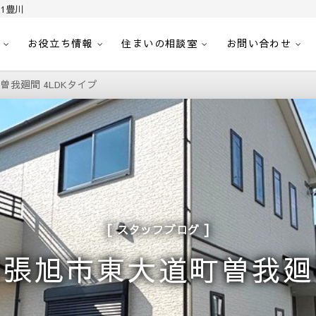
1豊川
お役立ち情報
住まいの相談室
お問い合わせ
｜センチュリー21豊川
へ。豊田市内の最新物件情報を随時更新中！駅近、建築条件無し、ペット可、学区
我廻間 4LDKタイプ
スタッフブログ
張旭市東大道町曽我廻間