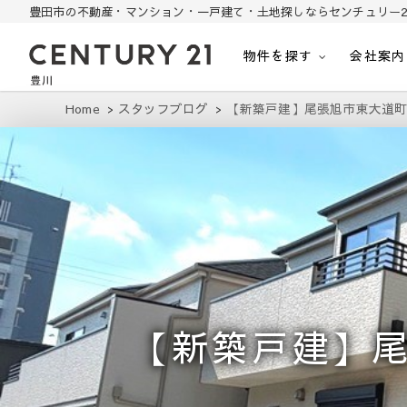
豊田市の不動産・マンション・一戸建て・土地探しならセンチュリー2
物件を探す
会社案内
豊田市の中古住宅・土地・リノベ物件探し
豊田市の不動産・マンション・一戸建て・土地探しはセンチュリー21豊川
Home
スタッフブログ
【新築戸建】尾張旭市東大道町曽
【新築戸建】尾