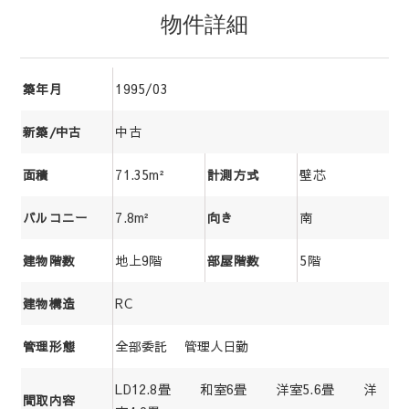
物件詳細
1995/03
築年月
中古
新築/中古
71.35m²
壁芯
面積
計測方式
7.8m²
南
バルコニー
向き
地上9階
5階
建物階数
部屋階数
RC
建物構造
全部委託 管理人日勤
管理形態
LD12.8畳 和室6畳 洋室5.6畳 洋
間取内容