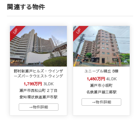
関連する物件
UP
UP
野村新瀬戸ヒルズ・ウインザ
ユニーブル晴丘 B棟
ーズパークウエストウィング
1,480万円
4LDK
1,799万円
3LDK
瀬戸市小坂町
瀬戸市西松山町２丁目
名鉄瀬戸線三郷駅
愛知環状鉄道瀬戸市駅
→物件詳細
→物件詳細