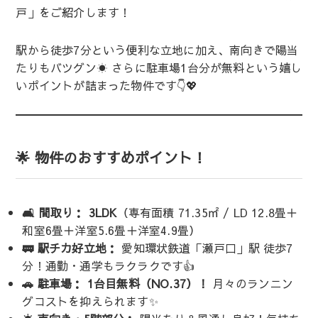
戸」をご紹介します！
駅から徒歩7分という便利な立地に加え、南向きで陽当
たりもバツグン☀️ さらに駐車場1台分が無料という嬉し
いポイントが詰まった物件です👇💖
🌟 物件のおすすめポイント！
🛋 間取り：
3LDK
（専有面積 71.35㎡ / LD 12.8畳＋
和室6畳＋洋室5.6畳＋洋室4.9畳）
🚃 駅チカ好立地：
愛知環状鉄道「瀬戸口」駅 徒歩7
分！通勤・通学もラクラクです👍
🚗 駐車場：
1台目無料（NO.37）！
月々のランニン
グコストを抑えられます✨