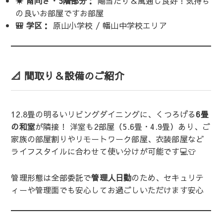
☀️ 南向き・5階部分：
陽当たり＆風通し良好！気持ち
の良いお部屋ですお部屋
🎒 学区：
原山小学校 / 幡山中学校エリア
📐 間取り＆設備のご紹介
12.8畳の明るいリビングダイニングに、くつろげる
6畳
の和室
が隣接！ 洋室も2部屋（5.6畳・4.9畳）あり、ご
家族の部屋割りやリモートワーク部屋、衣装部屋など
ライフスタイルに合わせて使い分けが可能です💻👕
管理形態は全部委託で
管理人日勤
のため、セキュリテ
ィーや管理面でも安心してお過ごしいただけます安心