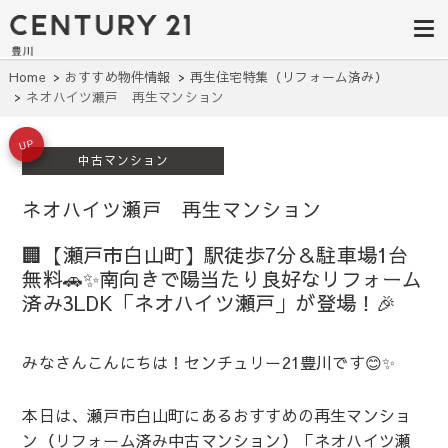
豊田市の中古
豊田市の不動産・マンション・一戸
建て・土地探しはセンチュリー21豊
住宅・土地・
川へ。豊田市内の最新物件情報を随
時更新中！駅近、建築条件無し、ペ
リノベ物件探
Home
おすすめ物件情報
再生住宅特集（リフォーム済み）
ット可、学区別など、お客様のこだ
ネオハイツ瀬戸 再生マンション
わり条件に合わせて理想の物件を簡
し｜センチュ
単検索。
リー21豊川
UP
中古マンション
ネオハイツ瀬戸 再生マンション
🏢【瀬戸市白山町】駅徒歩7分＆駐車場1台
無料🚗✨南向きで陽当たり良好なリフォーム
済み3LDK「ネオハイツ瀬戸」が登場！🎉
みなさんこんにちは！センチュリー21豊川です😊✨
本日は、瀬戸市白山町にあるおすすめの再生マンショ
ン（リフォーム済み中古マンション）「ネオハイツ瀬