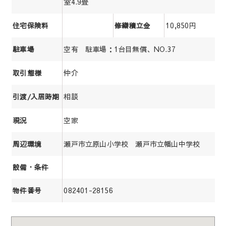
室4.9畳
10,850円
住宅保険料
修繕積立金
空有 駐車場：1台目無償、NO.37
駐車場
仲介
取引態様
相談
引渡/入居時期
空家
現況
瀬戸市立原山小学校 瀬戸市立幡山中学校
周辺環境
設備・条件
082401-28156
物件番号