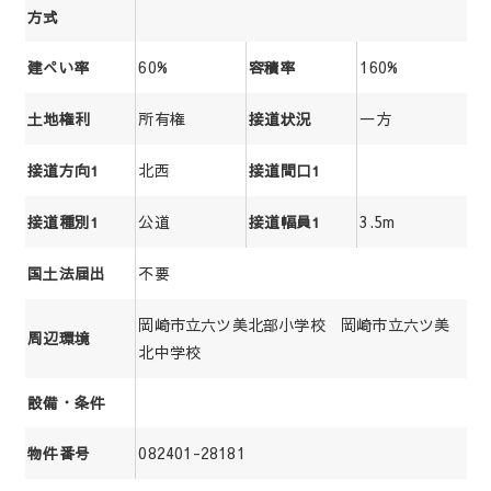
方式
60%
160%
建ぺい率
容積率
所有権
一方
土地権利
接道状況
北西
接道方向1
接道間口1
公道
3.5m
接道種別1
接道幅員1
不要
国土法届出
岡崎市立六ツ美北部小学校 岡崎市立六ツ美
周辺環境
北中学校
設備・条件
082401-28181
物件番号