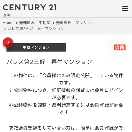
豊田市の中古
豊田市の不動産・マンション・一戸
建て・土地探しはセンチュリー21豊
住宅・土地・
川へ。豊田市内の最新物件情報を随
時更新中！駅近、建築条件無し、ペ
リノベ物件探
Home
売却済み 不動産
売却済み マンション
ット可、学区別など、お客様のこだ
パレス第2三好 再生マンション
わり条件に合わせて理想の物件を簡
し｜センチュ
単検索。
リー21豊川
UP
中古マンション
パレス第2三好 再生マンション
この物件は、「会員様にのみ限定公開」している物件
です。
非公開物件につき、詳細情報の閲覧には会員ログイン
が必要です。
非公開物件を閲覧・資料請求するには会員登録が必要
です。
まだ会員登録をしていない方は、簡単に会員登録がで