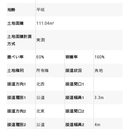
平坦
地勢
111.04m²
土地面積
土地面積計測
実測
方式
60%
160%
建ぺい率
容積率
所有権
角地
土地権利
接道状況
北西
接道方向1
接道間口1
公道
3.3m
接道種別1
接道幅員1
北東
接道方向2
接道間口2
公道
4m
接道種別2
接道幅員2