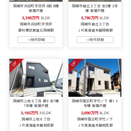
岡崎市井田町字茨坪 II期 B棟
岡崎市緑丘３丁目 全2棟 2号
新築戸建
棟 新築戸建
3,590万円
3LDK
3,790万円
4LDK
岡崎市井田町字茨坪
岡崎市緑丘３丁目
愛知環状鉄道北岡崎駅
ＪＲ東海道本線岡崎駅
→物件詳細
→物件詳細
UP
UP
岡崎市上地６丁目 第9 全7棟
岡崎市国正町字竹ノ下 第1 3
7号棟 新築戸建
号棟 新築戸建
3,190万円
3SLDK
2,690万円
4LDK
岡崎市上地６丁目
岡崎市国正町字竹ノ下
ＪＲ東海道本線相見駅
ＪＲ東海道本線相見駅