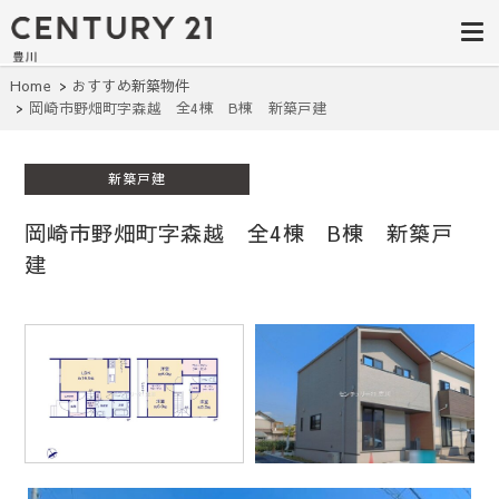
豊田市の中古
豊田市の不動産・マンション・一戸
建て・土地探しはセンチュリー21豊
住宅・土地・
川へ。豊田市内の最新物件情報を随
時更新中！駅近、建築条件無し、ペ
リノベ物件探
Home
おすすめ新築物件
ット可、学区別など、お客様のこだ
岡崎市野畑町字森越 全4棟 B棟 新築戸建
わり条件に合わせて理想の物件を簡
し｜センチュ
単検索。
リー21豊川
新築戸建
岡崎市野畑町字森越 全4棟 B棟 新築戸
建