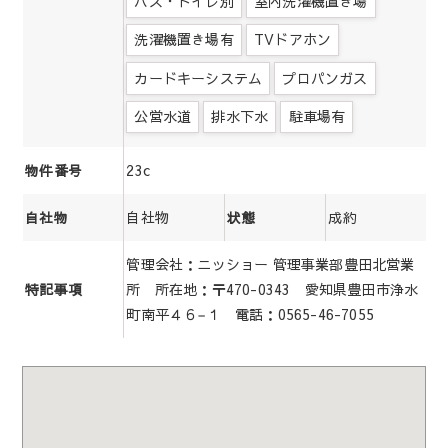
バス・トイレ別
室内洗濯機置き場
洗濯機置き場有
TVドアホン
カードキーシステム
プロパンガス
公営水道
排水下水
駐車場有
23c
物件番号
自社物
成約
自社物
状態
管理会社：ニッショー 管理事業部豊田北営業
所 所在地：〒470-0343 愛知県豊田市浄水
特記事項
町南平４６−１ 電話：0565-46-7055