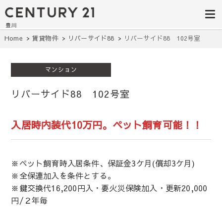
豊田市の中古
豊田市の不動産・マンション・一戸
建て・土地探しはセンチュリー21豊
住宅・土地・
川へ。豊田市内の最新物件情報を随
時更新中！駅近、建築条件無し、ペ
リノベ物件探
Home
賃貸物件
リバーサイド88
リバーサイド88 102号室
ット可、学区別など、お客様のこだ
わり条件に合わせて理想の物件を簡
し｜センチュ
単検索。
マンション
リー21豊川
リバーサイド88 102号室
入居時内装代10万円。ペット飼育可能！！
※ペット飼育時入居条件、保証金3ケ月(償却3ケ月)
※全保連加入を条件とする。
※鍵交換代16,200円入・要火災保険加入・更新20,000
円/２年毎