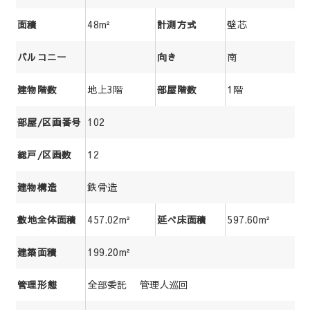
48m²
壁芯
面積
計測方式
南
バルコニー
向き
地上3階
1階
建物階数
部屋階数
102
部屋/区画番号
12
総戸/区画数
鉄骨造
建物構造
457.02m²
597.60m²
敷地全体面積
延べ床面積
199.20m²
建築面積
全部委託 管理人巡回
管理形態