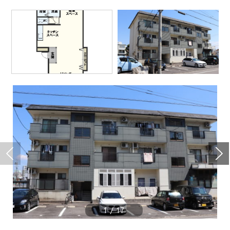
1
/
17