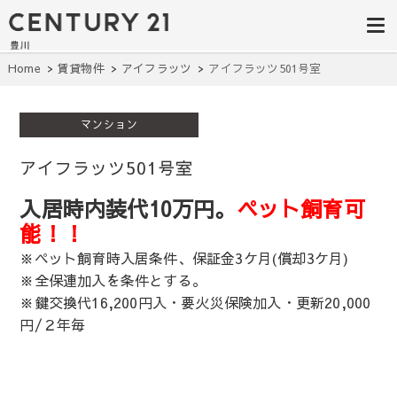
豊田市の中古
豊田市の不動産・マンション・一戸
建て・土地探しはセンチュリー21豊
住宅・土地・
川へ。豊田市内の最新物件情報を随
時更新中！駅近、建築条件無し、ペ
リノベ物件探
Home
賃貸物件
アイフラッツ
アイフラッツ501号室
ット可、学区別など、お客様のこだ
わり条件に合わせて理想の物件を簡
し｜センチュ
単検索。
マンション
リー21豊川
アイフラッツ501号室
入居時内装代10万円。
ペット飼育可
能！！
※ペット飼育時入居条件、保証金3ケ月(償却3ケ月)
※全保連加入を条件とする。
※鍵交換代16,200円入・要火災保険加入・更新20,000
円/２年毎