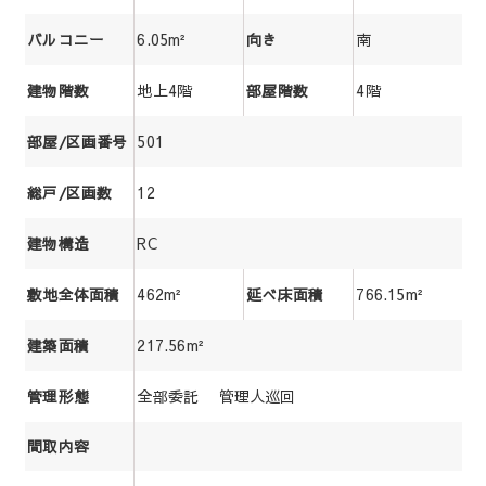
6.05m²
南
バルコニー
向き
地上4階
4階
建物階数
部屋階数
501
部屋/区画番号
12
総戸/区画数
RC
建物構造
462m²
766.15m²
敷地全体面積
延べ床面積
217.56m²
建築面積
全部委託 管理人巡回
管理形態
間取内容