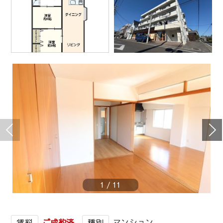
1
/
11
ご成約済
マンション
賃料
種別