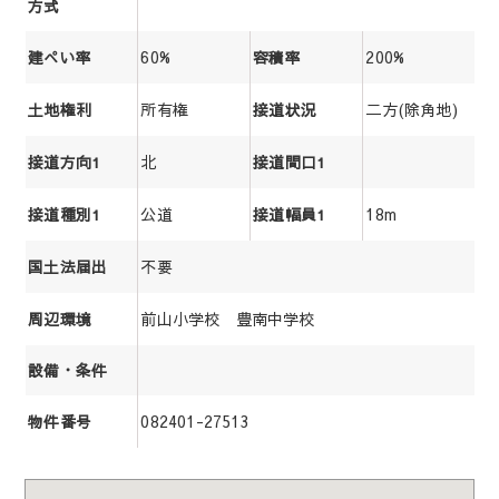
方式
60%
200%
建ぺい率
容積率
所有権
二方(除角地)
土地権利
接道状況
北
接道方向1
接道間口1
公道
18m
接道種別1
接道幅員1
不要
国土法届出
前山小学校 豊南中学校
周辺環境
設備・条件
082401-27513
物件番号