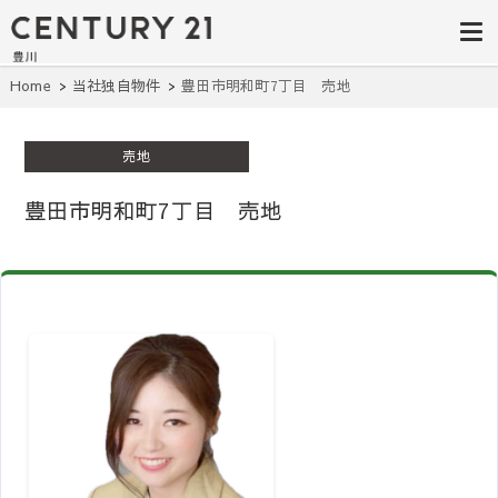
豊田市の中古
豊田市の不動産・マンション・一戸
建て・土地探しはセンチュリー21豊
住宅・土地・
川へ。豊田市内の最新物件情報を随
時更新中！駅近、建築条件無し、ペ
リノベ物件探
Home
当社独自物件
豊田市明和町7丁目 売地
ット可、学区別など、お客様のこだ
わり条件に合わせて理想の物件を簡
し｜センチュ
単検索。
売地
リー21豊川
豊田市明和町7丁目 売地