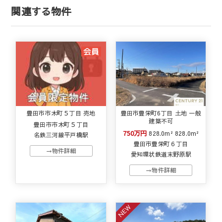
関連する物件
豊田市市木町５丁目 売地
豊田市豊栄町6丁目 土地 一般
建築不可
豊田市市木町５丁目
750万円
828.0m²
828.0m²
名鉄三河線平戸橋駅
豊田市豊栄町６丁目
→物件詳細
愛知環状鉄道末野原駅
→物件詳細
NEW