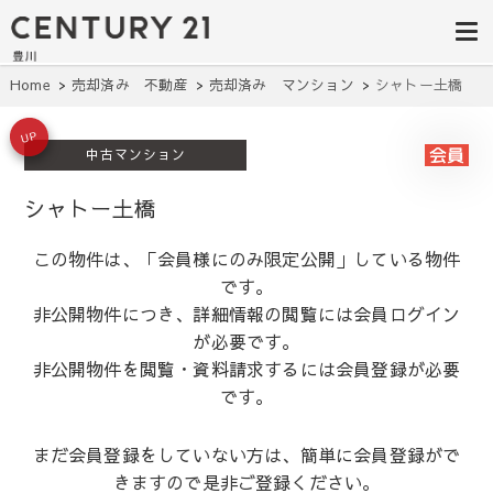
豊田市の中古
豊田市の不動産・マンション・一戸
建て・土地探しはセンチュリー21豊
住宅・土地・
川へ。豊田市内の最新物件情報を随
時更新中！駅近、建築条件無し、ペ
リノベ物件探
Home
売却済み 不動産
売却済み マンション
シャトー土橋
ット可、学区別など、お客様のこだ
わり条件に合わせて理想の物件を簡
し｜センチュ
単検索。
UP
中古マンション
リー21豊川
シャトー土橋
この物件は、「会員様にのみ限定公開」している物件
です。
非公開物件につき、詳細情報の閲覧には会員ログイン
が必要です。
非公開物件を閲覧・資料請求するには会員登録が必要
です。
まだ会員登録をしていない方は、簡単に会員登録がで
きますので是非ご登録ください。