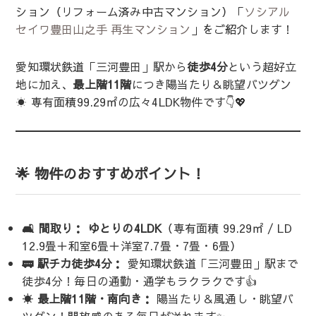
ション（リフォーム済み中古マンション）「
ソシアル
セイワ豊田山之手 再生マンション
」をご紹介します！
愛知環状鉄道「三河豊田」駅から
徒歩4分
という超好立
地に加え、
最上階11階
につき陽当たり＆眺望バツグン
☀️ 専有面積99.29㎡の広々4LDK物件です👇💖
🌟 物件のおすすめポイント！
🛋 間取り：
ゆとりの4LDK
（専有面積 99.29㎡ / LD
12.9畳＋和室6畳＋洋室7.7畳・7畳・6畳）
🚃 駅チカ徒歩4分：
愛知環状鉄道「三河豊田」駅まで
徒歩4分！毎日の通勤・通学もラクラクです👍
☀️ 最上階11階・南向き：
陽当たり＆風通し・眺望バ
ツグン！開放感のある毎日が送れます✨