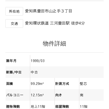
愛知県豊田市山之手３丁目
所在地
愛知環状鉄道 三河豊田駅 徒歩4分
交通
物件詳細
1999/03
築年月
中古
新築/中古
99.29m²
壁芯
面積
計測方式
12.15m²
南
バルコニー
向き
地上11階
11階
建物階数
部屋階数