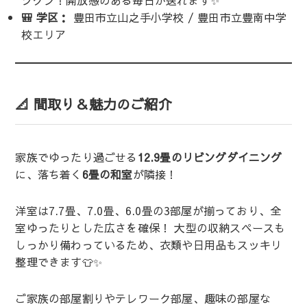
🎒 学区：
豊田市立山之手小学校 / 豊田市立豊南中学
校エリア
📐 間取り＆魅力のご紹介
家族でゆったり過ごせる
12.9畳のリビングダイニング
に、落ち着く
6畳の和室
が隣接！
洋室は7.7畳、7.0畳、6.0畳の3部屋が揃っており、全
室ゆったりとした広さを確保！ 大型の収納スペースも
しっかり備わっているため、衣類や日用品もスッキリ
整理できます👕✨
ご家族の部屋割りやテレワーク部屋、趣味の部屋な