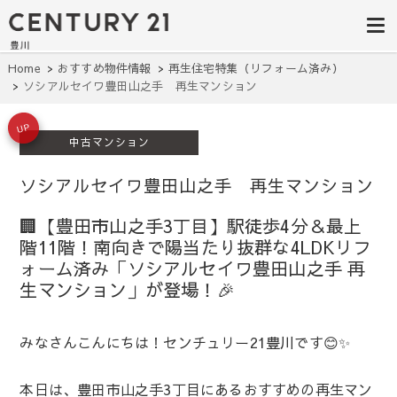
豊田市の中古
豊田市の不動産・マンション・一戸
建て・土地探しはセンチュリー21豊
住宅・土地・
川へ。豊田市内の最新物件情報を随
時更新中！駅近、建築条件無し、ペ
リノベ物件探
Home
おすすめ物件情報
再生住宅特集（リフォーム済み）
ット可、学区別など、お客様のこだ
ソシアルセイワ豊田山之手 再生マンション
わり条件に合わせて理想の物件を簡
し｜センチュ
単検索。
リー21豊川
UP
中古マンション
ソシアルセイワ豊田山之手 再生マンション
🏢【豊田市山之手3丁目】駅徒歩4分＆最上
階11階！南向きで陽当たり抜群な4LDKリフ
ォーム済み「
ソシアルセイワ豊田山之手 再
生マンション
」が登場！🎉
みなさんこんにちは！センチュリー21豊川です😊✨
本日は、豊田市山之手3丁目にあるおすすめの再生マン