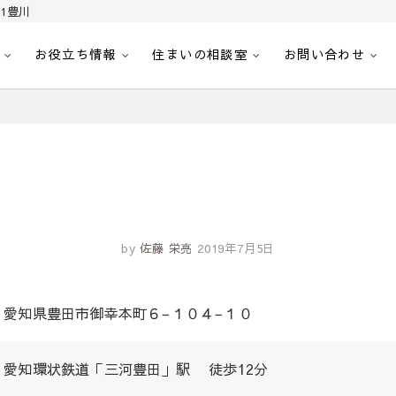
1豊川
お役立ち情報
住まいの相談室
お問い合わせ
｜センチュリー21豊川
へ。豊田市内の最新物件情報を随時更新中！駅近、建築条件無し、ペット可、学区
by
佐藤 栄亮
2019年7月5日
愛知県豊田市御幸本町６−１０４−１０
愛知環状鉄道「三河豊田」駅 徒歩12分