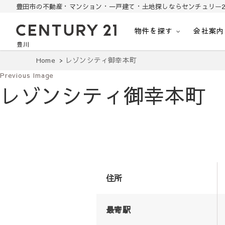
豊田市の不動産・マンション・一戸建て・土地探しならセンチュリー2
物件を探す
会社案内
豊田市の中古住宅・土地・リノベ物件探し
豊田市の不動産・マンション・一戸建て・土地探しはセンチュリー21豊川
Home
レゾンシティ御幸本町
Previous Image
レゾンシティ御幸本町
住所
最寄駅