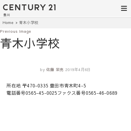
豊田市の中古
豊田市の不動産・マンション・一戸
建て・土地探しはセンチュリー21豊
住宅・土地・
川へ。豊田市内の最新物件情報を随
時更新中！駅近、建築条件無し、ペ
リノベ物件探
Home
青木小学校
ット可、学区別など、お客様のこだ
わり条件に合わせて理想の物件を簡
Previous Image
し｜センチュ
単検索。
青木小学校
リー21豊川
by
佐藤 栄亮
2019年4月6日
所在地 〒470-0335 豊田市青木町4-5
電話番号0565-45-0025ファクス番号0565-46-0689