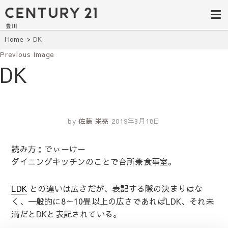
豊田市の中古
豊田市の不動産・マンション・一戸
建て・土地探しはセンチュリー21豊
住宅・土地・
川へ。豊田市内の最新物件情報を随
時更新中！駅近、建築条件無し、ペ
リノベ物件探
Home
DK
ット可、学区別など、お客様のこだ
わり条件に合わせて理想の物件を簡
Previous Image
し｜センチュ
単検索。
DK
リー21豊川
by
佐藤 栄亮
2019年3月18日
読み方：でぃーけー
ダイニングキッチンのことで台所兼食事室。
LDK
との違いは広さだが、表記する際の決まりはな
く、一般的に8～10畳以上の広さであればLDK、それ未
満だとDKと表記されている。