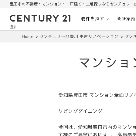
豊田市の不動産・マンション・一戸建て・土地探しならセンチュリー2
物件を探す
会社案内
豊田市の中古住宅・土地・リノベ物件探し
豊田市の不動産・マンション・一戸建て・土地探しはセンチュリー21豊川
Home
センチュリー21豊川 中古リノベーション
セン
マンショ
愛知県豊田市 マンション全面リノ
リビングダイニング
今回は、愛知県豊田市内のマンシ
主様のご要望にお応えし、高級感