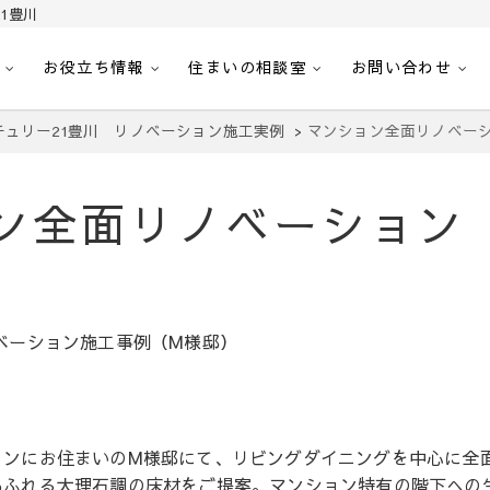
1豊川
お役立ち情報
住まいの相談室
お問い合わせ
｜センチュリー21豊川
へ。豊田市内の最新物件情報を随時更新中！駅近、建築条件無し、ペット可、学区
チュリー21豊川 リノベーション施工実例
マンション全面リノベー
ン全面リノベーション
ベーション施工事例（M様邸）
ョンにお住まいのM様邸にて、リビングダイニングを中心に全
あふれる大理石調の床材をご提案。マンション特有の階下への