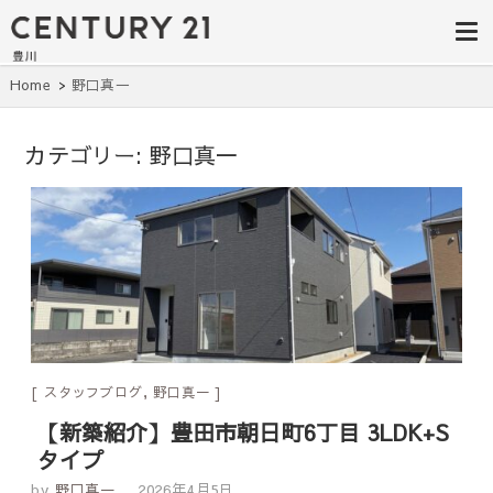
豊田市の中古
豊田市の不動産・マンション・一戸
建て・土地探しはセンチュリー21豊
住宅・土地・
川へ。豊田市内の最新物件情報を随
時更新中！駅近、建築条件無し、ペ
リノベ物件探
Home
野口真一
ット可、学区別など、お客様のこだ
わり条件に合わせて理想の物件を簡
し｜センチュ
単検索。
カテゴリー:
野口真一
リー21豊川
スタッフブログ
,
野口真一
【新築紹介】豊田市朝日町6丁目 3LDK+S
タイプ
by
野口真一
2026年4月5日