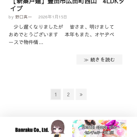
【新築戸建】豊田市広田町西山 4LDKタ
イプ
by
野口真一
2026年1月15日
少し遅くなりましたが 皆さま、明けまして
おめでとうございます 本年もまた、オヤヂペ
ースで物件情…
≫ 続きを読む
投
Page
Page
Next
1
2
稿
page
の
ペ
ー
ジ