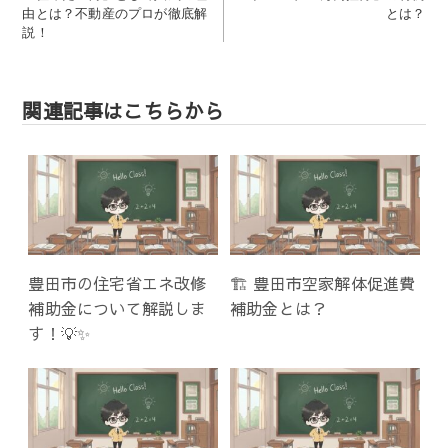
ナ
由とは？不動産のプロが徹底解
とは？
ビ
説！
ゲ
ー
シ
関連記事はこちらから
ョ
ン
豊田市の住宅省エネ改修
🏗️ 豊田市空家解体促進費
補助金について解説しま
補助金とは？
す！💡✨