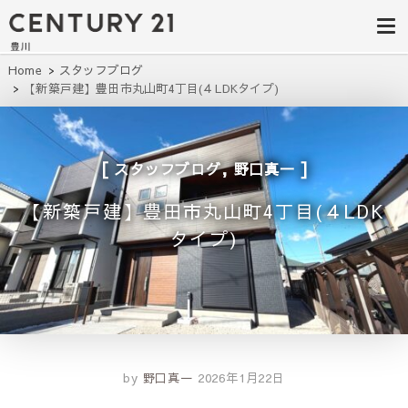
豊田市の中古
豊田市の不動産・マンション・一戸
建て・土地探しはセンチュリー21豊
住宅・土地・
川へ。豊田市内の最新物件情報を随
時更新中！駅近、建築条件無し、ペ
リノベ物件探
Home
スタッフブログ
ット可、学区別など、お客様のこだ
【新築戸建】豊田市丸山町4丁目(４LDKタイプ)
わり条件に合わせて理想の物件を簡
し｜センチュ
単検索。
リー21豊川
,
スタッフブログ
野口真一
【新築戸建】豊田市丸山町4丁目(４LDK
タイプ)
by
野口真一
2026年1月22日