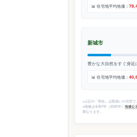
79,
📊 住宅地平均地価：
新城市
豊かな大自然をすぐ身近
40,
📊 住宅地平均地価：
※上記の「割合」は取扱いの目安で
※地価は令和7年（2025年）
地価公
異なります。