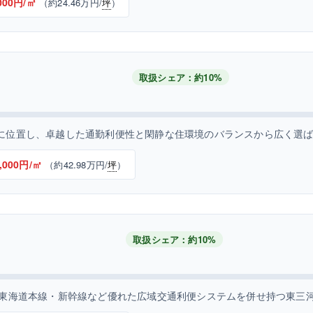
000円/㎡
（約24.46万円/
坪
）
取扱シェア：約10%
に位置し、卓越した通勤利便性と閑静な住環境のバランスから広く選
,000円/㎡
（約42.98万円/
坪
）
取扱シェア：約10%
R東海道本線・新幹線など優れた広域交通利便システムを併せ持つ東三