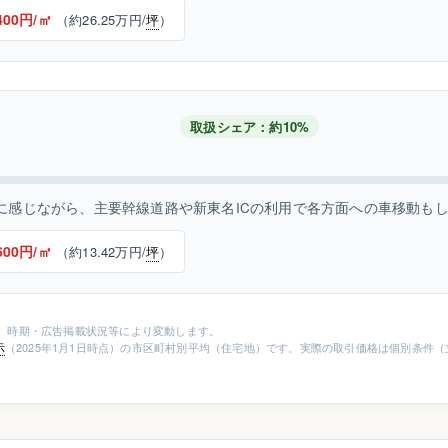
400円/㎡
（約26.25万円/
坪
）
取扱シェア：約10%
に感じながら、主要幹線道路や新東名ICの利用で各方面への車移動も
600円/㎡
（約13.42万円/
坪
）
、時期・広告掲載状況等により変動します。
示
（2025年1月1日時点）の市区町村別平均（住宅地）です。実際の取引価格は個別条件