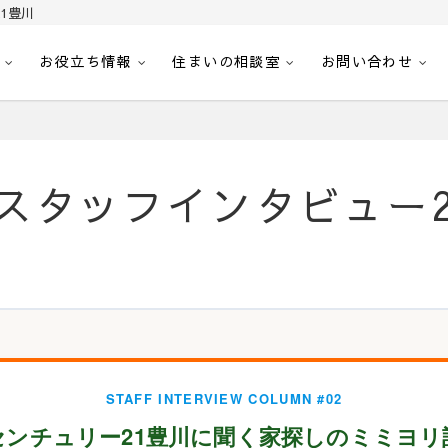
1豊川
お役立ち情報
住まいの相談室
お問い合わせ
｜センチュリー21豊川
へ。豊田市内の最新物件情報を随時更新中！駅近、建築条件無し、ペット可、学区
スタッフインタビュー
STAFF INTERVIEW COLUMN #02
センチュリー21豊川に聞く家探しのミミヨリ