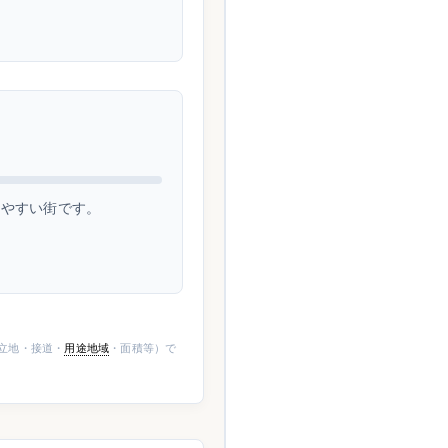
しやすい街です。
（立地・接道・
用途地域
・面積等）で