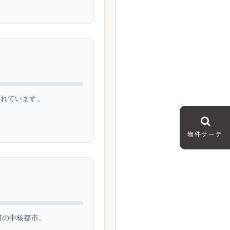
ばれています。
物件サーチ
河の中核都市。