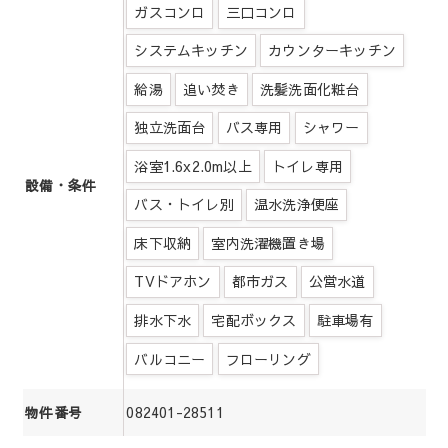
ガスコンロ
三口コンロ
システムキッチン
カウンターキッチン
給湯
追い焚き
洗髪洗面化粧台
独立洗面台
バス専用
シャワー
浴室1.6x2.0m以上
トイレ専用
設備・条件
バス・トイレ別
温水洗浄便座
床下収納
室内洗濯機置き場
TVドアホン
都市ガス
公営水道
排水下水
宅配ボックス
駐車場有
バルコニー
フローリング
082401-28511
物件番号