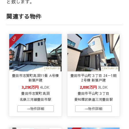
と致します。
関連する物件
UP
豊田市志賀町高洞11番 A号棟
豊田市平山町３丁目 24ー1期
新築戸建
2号棟 新築戸建
3,290万円
4LDK
2,890万円
3LDK
豊田市志賀町高洞
豊田市平山町３丁目
名鉄三河線豊田市駅
愛知環状鉄道三河豊田駅
→物件詳細
→物件詳細