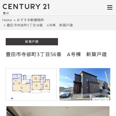
豊田市の中古
豊田市の不動産・マンション・一戸
建て・土地探しはセンチュリー21豊
住宅・土地・
川へ。豊田市内の最新物件情報を随
時更新中！駅近、建築条件無し、ペ
リノベ物件探
Home
おすすめ新築物件
ット可、学区別など、お客様のこだ
豊田市寺部町3丁目56番 A号棟 新築戸建
わり条件に合わせて理想の物件を簡
し｜センチュ
単検索。
リー21豊川
新築戸建
豊田市寺部町3丁目56番 A号棟 新築戸建