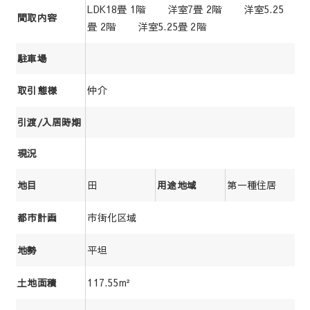
LDK18畳 1階 洋室7畳 2階 洋室5.25
間取内容
畳 2階 洋室5.25畳 2階
駐車場
仲介
取引態様
引渡/入居時期
現況
田
第一種住居
地目
用途地域
市街化区域
都市計画
平坦
地勢
117.55m²
土地面積