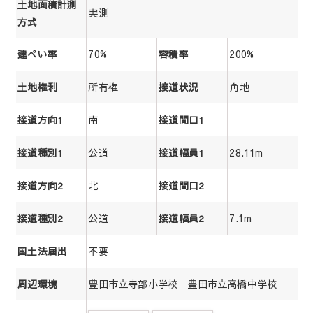
土地面積計測
実測
方式
70%
200%
建ぺい率
容積率
所有権
角地
土地権利
接道状況
南
接道方向1
接道間口1
公道
28.11m
接道種別1
接道幅員1
北
接道方向2
接道間口2
公道
7.1m
接道種別2
接道幅員2
不要
国土法届出
豊田市立寺部小学校 豊田市立高橋中学校
周辺環境