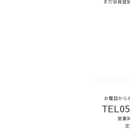
まだ会員登
お電話から
TEL05
営業時
定