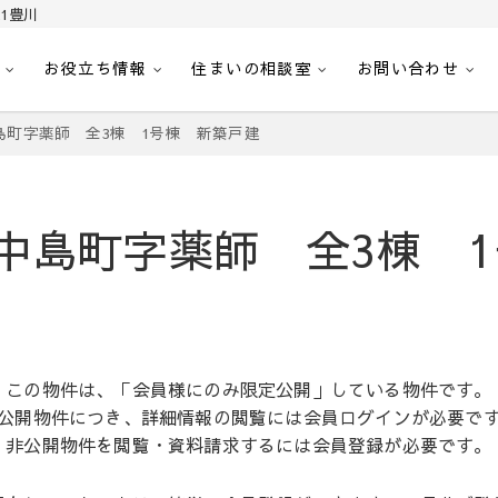
1豊川
お役立ち情報
住まいの相談室
お問い合わせ
｜センチュリー21豊川
へ。豊田市内の最新物件情報を随時更新中！駅近、建築条件無し、ペット可、学区
島町字薬師 全3棟 1号棟 新築戸建
中島町字薬師 全3棟 
この物件は、「会員様にのみ限定公開」している物件です。
公開物件につき、詳細情報の閲覧には会員ログインが必要で
非公開物件を閲覧・資料請求するには会員登録が必要です。