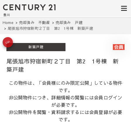
豊田市の中古
豊田市の不動産・マンション・一戸
建て・土地探しはセンチュリー21豊
住宅・土地・
川へ。豊田市内の最新物件情報を随
時更新中！駅近、建築条件無し、ペ
リノベ物件探
Home
売却済み 不動産
売却済み 戸建
ット可、学区別など、お客様のこだ
尾張旭市狩宿新町２丁目 第2 1号棟 新築戸建
わり条件に合わせて理想の物件を簡
し｜センチュ
単検索。
リー21豊川
UP
新築戸建
尾張旭市狩宿新町２丁目 第2 1号棟 新
築戸建
この物件は、「会員様にのみ限定公開」している物件
です。
非公開物件につき、詳細情報の閲覧には会員ログイン
が必要です。
非公開物件を閲覧・資料請求するには会員登録が必要
です。