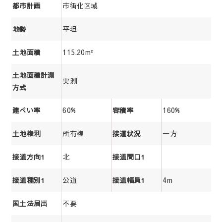
市街化区域
都市計画
平坦
地勢
115.20m²
土地面積
土地面積計測
実測
方式
60%
160%
建ぺい率
容積率
所有権
一方
土地権利
接道状況
北
接道方向1
接道間口1
公道
4m
接道種別1
接道幅員1
不要
国土法届出