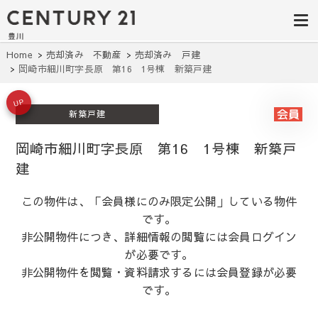
豊田市の中古
豊田市の不動産・マンション・一戸
建て・土地探しはセンチュリー21豊
住宅・土地・
川へ。豊田市内の最新物件情報を随
時更新中！駅近、建築条件無し、ペ
リノベ物件探
Home
売却済み 不動産
売却済み 戸建
ット可、学区別など、お客様のこだ
岡崎市細川町字長原 第16 1号棟 新築戸建
わり条件に合わせて理想の物件を簡
し｜センチュ
単検索。
リー21豊川
UP
新築戸建
岡崎市細川町字長原 第16 1号棟 新築戸
建
この物件は、「会員様にのみ限定公開」している物件
です。
非公開物件につき、詳細情報の閲覧には会員ログイン
が必要です。
非公開物件を閲覧・資料請求するには会員登録が必要
です。