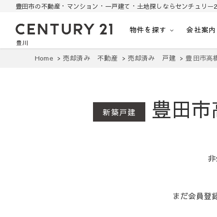
豊田市の不動産・マンション・一戸建て・土地探しならセンチュリー2
物件を探す
会社案内
豊田市の中古住宅・土地・リノベ物件探し
豊田市の不動産・マンション・一戸建て・土地探しはセンチュリー21豊川
Home
売却済み 不動産
売却済み 戸建
豊田市高
豊田市
新築戸建
非
まだ会員登