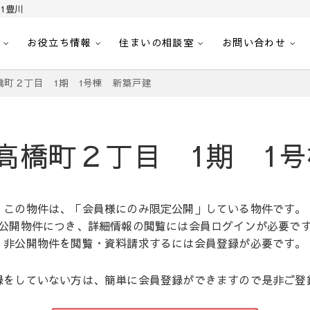
1豊川
お役立ち情報
住まいの相談室
お問い合わせ
｜センチュリー21豊川
へ。豊田市内の最新物件情報を随時更新中！駅近、建築条件無し、ペット可、学区
橋町２丁目 1期 1号棟 新築戸建
高橋町２丁目 1期 1
この物件は、「会員様にのみ限定公開」している物件です。
公開物件につき、詳細情報の閲覧には会員ログインが必要で
非公開物件を閲覧・資料請求するには会員登録が必要です。
録をしていない方は、簡単に会員登録ができますので是非ご登