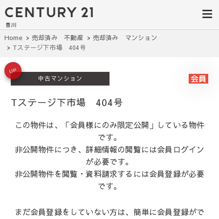
豊田市の中古
豊田市の不動産・マンション・一戸
建て・土地探しはセンチュリー21豊
住宅・土地・
川へ。豊田市内の最新物件情報を随
時更新中！駅近、建築条件無し、ペ
リノベ物件探
Home
売却済み 不動産
売却済み マンション
ット可、学区別など、お客様のこだ
Tステージ下市場 404号
わり条件に合わせて理想の物件を簡
し｜センチュ
単検索。
リー21豊川
UP
中古マンション
Tステージ下市場 404号
この物件は、「会員様にのみ限定公開」している物件
です。
非公開物件につき、詳細情報の閲覧には会員ログイン
が必要です。
非公開物件を閲覧・資料請求するには会員登録が必要
です。
まだ会員登録をしていない方は、簡単に会員登録がで