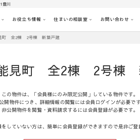
1豊川
お役立ち情報
住まいの相談室
お問い合わせ
｜センチュリー21豊川
へ。豊田市内の最新物件情報を随時更新中！駅近、建築条件無し、ペット可、学区
見町 全2棟 2号棟 新築戸建
能見町 全2棟 2号棟
この物件は、「会員様にのみ限定公開」している物件です。
公開物件につき、詳細情報の閲覧には会員ログインが必要で
非公開物件を閲覧・資料請求するには会員登録が必要です。
録をしていない方は、簡単に会員登録ができますので是非ご登