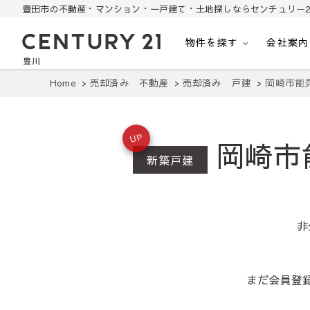
豊田市の不動産・マンション・一戸建て・土地探しならセンチュリー2
物件を探す
会社案内
豊田市の中古住宅・土地・リノベ物件探し
豊田市の不動産・マンション・一戸建て・土地探しはセンチュリー21豊川
Home
売却済み 不動産
売却済み 戸建
岡崎市能
UP
岡崎市
新築戸建
非
まだ会員登