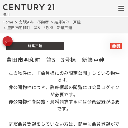
豊田市の中古
豊田市の不動産・マンション・一戸
建て・土地探しはセンチュリー21豊
住宅・土地・
川へ。豊田市内の最新物件情報を随
時更新中！駅近、建築条件無し、ペ
リノベ物件探
Home
売却済み 不動産
売却済み 戸建
ット可、学区別など、お客様のこだ
豊田市明和町 第5 3号棟 新築戸建
わり条件に合わせて理想の物件を簡
し｜センチュ
単検索。
リー21豊川
UP
新築戸建
豊田市明和町 第5 3号棟 新築戸建
この物件は、「会員様にのみ限定公開」している物件
です。
非公開物件につき、詳細情報の閲覧には会員ログイン
が必要です。
非公開物件を閲覧・資料請求するには会員登録が必要
です。
まだ会員登録をしていない方は、簡単に会員登録がで