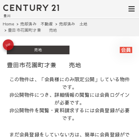
豊田市の中古
豊田市の不動産・マンション・一戸
建て・土地探しはセンチュリー21豊
住宅・土地・
川へ。豊田市内の最新物件情報を随
時更新中！駅近、建築条件無し、ペ
リノベ物件探
Home
売却済み 不動産
売却済み 土地
ット可、学区別など、お客様のこだ
豊田市花園町才兼 売地
わり条件に合わせて理想の物件を簡
し｜センチュ
単検索。
リー21豊川
UP
売地
豊田市花園町才兼 売地
この物件は、「会員様にのみ限定公開」している物件
です。
非公開物件につき、詳細情報の閲覧には会員ログイン
が必要です。
非公開物件を閲覧・資料請求するには会員登録が必要
です。
まだ会員登録をしていない方は、簡単に会員登録がで