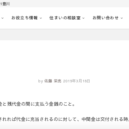
1豊川
お役立ち情報
住まいの相談室
お問い合わせ
｜センチュリー21豊川
へ。豊田市内の最新物件情報を随時更新中！駅近、建築条件無し、ペット可、学区
by
佐藤 栄亮
2019年3月18日
金と残代金の間に支払う金銭のこと。
されれば代金に充当されるのに対して、中間金は交付される時