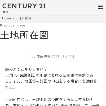
豊田市の中古
豊田市の不動産・マンション・一戸
建て・土地探しはセンチュリー21豊
住宅・土地・
川へ。豊田市内の最新物件情報を随
時更新中！駅近、建築条件無し、ペ
リノベ物件探
Home
土地所在図
ット可、学区別など、お客様のこだ
わり条件に合わせて理想の物件を簡
Previous Image
し｜センチュ
単検索。
土地所在図
リー21豊川
by
佐藤 栄亮
2019年3月18日
読み方：とちしょざいず
土地
の
表題登記
の申請における法定添付書類であ
る。また、地図等の訂正の申出をする場合にも添付さ
れる。
土地所在図は、当該土地の位置を明らかにする図面
で、方位・土地の形状・隣地の
地番
を記載して、一筆