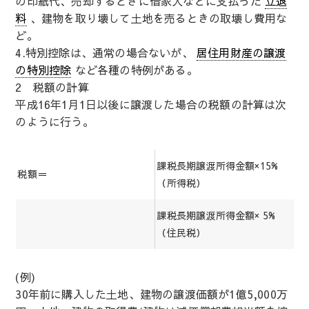
の印紙代、売却するときに借家人などに支払った
立退
料
、建物を取り壊して土地を売るときの取壊し費用な
ど。
4.特別控除は、通常の場合ないが、
居住用財産の譲渡
の特別控除
など各種の特例がある。
2 税額の計算
平成16年1月1日以後に譲渡した場合の税額の計算は次
のように行う。
課税長期譲渡所得金額×15%
税額＝
（所得税）
課税長期譲渡所得金額× 5%
（住民税）
(例)
30年前に購入した土地、建物の譲渡価額が1億5,000万