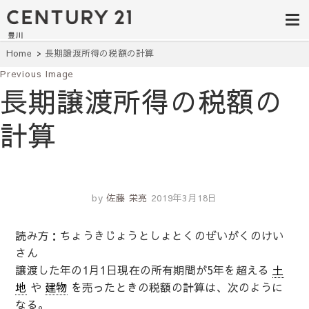
豊田市の中古
豊田市の不動産・マンション・一戸
建て・土地探しはセンチュリー21豊
住宅・土地・
川へ。豊田市内の最新物件情報を随
時更新中！駅近、建築条件無し、ペ
リノベ物件探
Home
長期譲渡所得の税額の計算
ット可、学区別など、お客様のこだ
わり条件に合わせて理想の物件を簡
Previous Image
し｜センチュ
単検索。
長期譲渡所得の税額の
リー21豊川
計算
by
佐藤 栄亮
2019年3月18日
読み方：ちょうきじょうとしょとくのぜいがくのけい
さん
譲渡した年の1月1日現在の所有期間が5年を超える
土
地
や
建物
を売ったときの税額の計算は、次のように
なる。