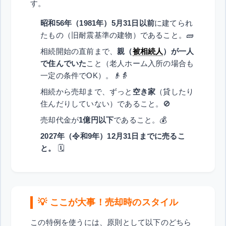
す。
昭和56年（1981年）5月31日以前
に建てられ
たもの（旧耐震基準の建物）であること。🧱
相続開始の直前まで、
親（
被相続人
）が一人
で住んでいた
こと（老人ホーム入所の場合も
一定の条件でOK）。👴👵
相続から売却まで、ずっと
空き家
（貸したり
住んだりしていない）であること。🚫
売却代金が
1億円以下
であること。💰
2027年（令和9年）12月31日までに売るこ
と。
🗓️
💡 ここが大事！売却時のスタイル
この特例を使うには、原則として以下のどちら