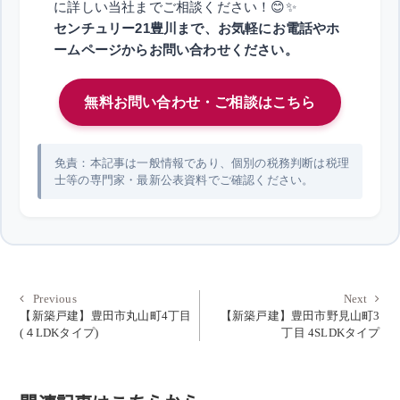
に詳しい当社までご相談ください！😊✨
センチュリー21豊川まで、お気軽にお電話やホ
ームページからお問い合わせください。
無料お問い合わせ・ご相談はこちら
免責：本記事は一般情報であり、個別の税務判断は税理
士等の専門家・最新公表資料でご確認ください。
投
Previous
Next
Previous
Next
post:
post:
【新築戸建】豊田市丸山町4丁目
【新築戸建】豊田市野見山町3
稿
(４LDKタイプ)
丁目 4SLDKタイプ
ナ
ビ
ゲ