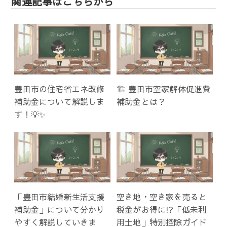
関連記事はこちらから
ー
シ
ョ
ン
豊田市の住宅省エネ改修
🏗️ 豊田市空家解体促進費
補助金について解説しま
補助金とは？
す！💡✨
「豊田市結婚新生活支援
空き地・空き家を売ると
補助金」について分かり
税金がお得に!?「低未利
やすく解説していきま
用土地」特別控除ガイド