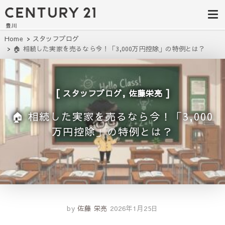
豊田市の中古
豊田市の不動産・マンション・一戸
建て・土地探しはセンチュリー21豊
住宅・土地・
川へ。豊田市内の最新物件情報を随
時更新中！駅近、建築条件無し、ペ
リノベ物件探
Home
スタッフブログ
ット可、学区別など、お客様のこだ
🏠 相続した実家を売るなら今！「3,000万円控除」の特例とは？
わり条件に合わせて理想の物件を簡
し｜センチュ
単検索。
リー21豊川
,
スタッフブログ
佐藤栄亮
🏠 相続した実家を売るなら今！「3,000
万円控除」の特例とは？
by
佐藤 栄亮
2026年1月25日