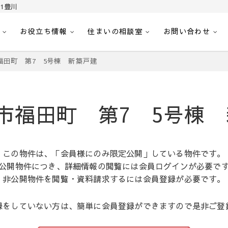
1豊川
お役立ち情報
住まいの相談室
お問い合わせ
｜センチュリー21豊川
へ。豊田市内の最新物件情報を随時更新中！駅近、建築条件無し、ペット可、学区
福田町 第7 5号棟 新築戸建
市福田町 第7 5号棟
この物件は、「会員様にのみ限定公開」している物件です。
公開物件につき、詳細情報の閲覧には会員ログインが必要で
非公開物件を閲覧・資料請求するには会員登録が必要です。
録をしていない方は、簡単に会員登録ができますので是非ご登