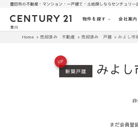
豊田市の不動産・マンション・一戸建て・土地探しならセンチュリー2
物件を探す
会社案内
豊田市の中古住宅・土地・リノベ物件探し
豊田市の不動産・マンション・一戸建て・土地探しはセンチュリー21豊川
Home
売却済み 不動産
売却済み 戸建
みよし市
UP
みよし
新築戸建
非
まだ会員登